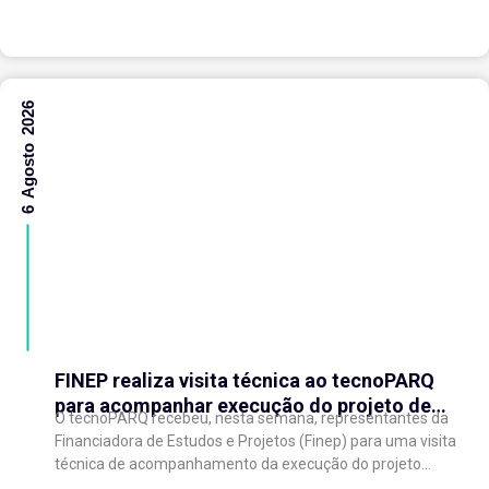
voltadas à inteligência artificial,...
6 Agosto 2026
FINEP realiza visita técnica ao tecnoPARQ
para acompanhar execução do projeto de
O tecnoPARQ recebeu, nesta semana, representantes da
expansão do Parque Tecnológico
Financiadora de Estudos e Projetos (Finep) para uma visita
técnica de acompanhamento da execução do projeto
“Expansão do tecnoPARQ/UFV como Soft Landing Hub...