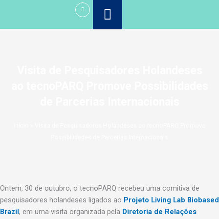
Ir
para
o
conteúdo
Visita de Pesquisadores Holandeses
ao tecnoPARQ Promove Possibilidades
de Parcerias Internacionais
Início
»
Visita de Pesquisadores Holandeses ao tecnoPARQ Promove
Possibilidades de Parcerias Internacionais
Ontem, 30 de outubro, o tecnoPARQ recebeu uma comitiva de
pesquisadores holandeses ligados ao
Projeto Living Lab Biobased
Brazil
, em uma visita organizada pela
Diretoria de Relações