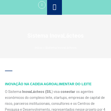
Ir
para
o
conteúdo
Sistema InovaLácteos
Início
»
Sistema InovaLácteos
INOVAÇÃO NA CADEIA AGROALIMENTAR DO LEITE
O Sistema
InovaLácteos (SIL
) visa
conectar
os agentes
econômicos do complexo leite, startups, empresas de capital de
risco, parceiros institucionais, consultores e os Centros de
Pesquisa e Desenvolvimento, representados nesse projeto por 4