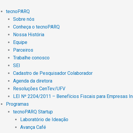
Ir
para
tecnoPARQ
o
Sobre nós
conteúdo
Conheça o tecnoPARQ
Nossa História
Equipe
Parceiros
Trabalhe conosco
SEI
Cadastro de Pesquisador Colaborador
Agenda da diretora
Resoluções CenTev/UFV
LEI Nº 2204/2011 – Benefícios Fiscais para Empresas I
Programas
tecnoPARQ Startup
Laboratório de Ideação
Avança Café