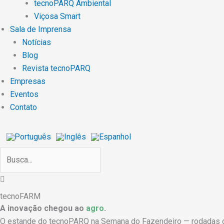
tecnoPARQ Ambiental
Viçosa Smart
Sala de Imprensa
Notícias
Blog
Revista tecnoPARQ
Empresas
Eventos
Contato
Search
tecnoFARM
A inovação chegou
ao
agro
.
O estande do
tecnoPARQ
na Semana do Fazendeiro — rodadas d