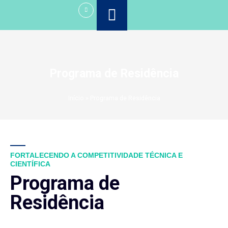
Ir
para
o
conteúdo
Programa de Residência
Início
»
Programa de Residência
FORTALECENDO A COMPETITIVIDADE TÉCNICA E
CIENTÍFICA
Programa de
Residência