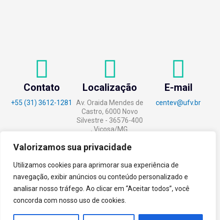
Contato
Localização
E-mail
+55 (31) 3612-1281
Av. Oraida Mendes de
centev@ufv.br
Castro, 6000 Novo
Silvestre - 36576-400
, Viçosa/MG.
Valorizamos sua privacidade
Utilizamos cookies para aprimorar sua experiência de
navegação, exibir anúncios ou conteúdo personalizado e
tecnoPARQ © 2021 por
Digital
analisar nosso tráfego. Ao clicar em “Aceitar todos”, você
Pixel
concorda com nosso uso de cookies.