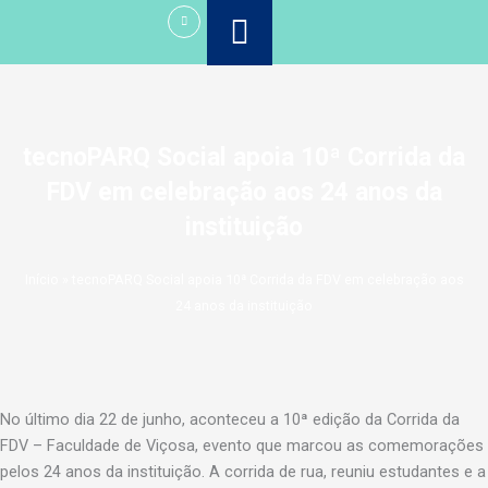
Ir
para
o
conteúdo
tecnoPARQ Social apoia 10ª Corrida da
FDV em celebração aos 24 anos da
instituição
Início
»
tecnoPARQ Social apoia 10ª Corrida da FDV em celebração aos
24 anos da instituição
No último dia 22 de junho, aconteceu a 10ª edição da Corrida da
FDV – Faculdade de Viçosa, evento que marcou as comemorações
pelos 24 anos da instituição. A corrida de rua, reuniu estudantes e a