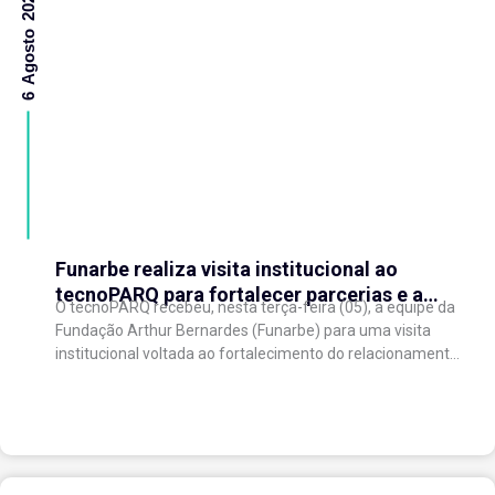
6 Agosto 2026
Funarbe realiza visita institucional ao
tecnoPARQ para fortalecer parcerias e a
O tecnoPARQ recebeu, nesta terça-feira (05), a equipe da
gestão da inovação
Fundação Arthur Bernardes (Funarbe) para uma visita
institucional voltada ao fortalecimento do relacionamento
entre as instituições e ao compartilhamento de
experiências...