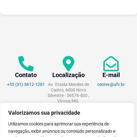
Contato
Localização
E-mail
+55 (31) 3612-1281
Av. Oraida Mendes de
centev@ufv.br
Castro, 6000 Novo
Silvestre - 36576-400 ,
Viçosa/MG.
Valorizamos sua privacidade
Utilizamos cookies para aprimorar sua experiência de
navegação, exibir anúncios ou conteúdo personalizado e
tecnoPARQ © 2021 por
Digital