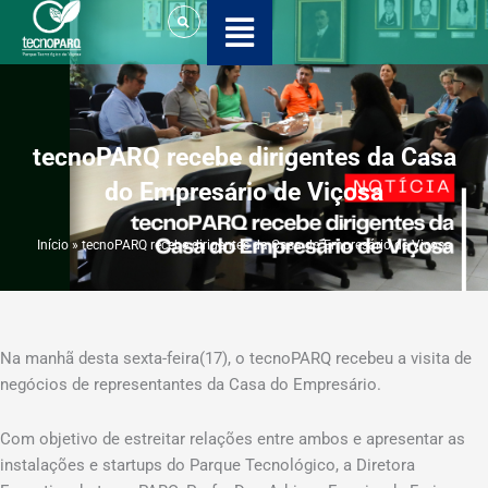
Ir
para
o
conteúdo
tecnoPARQ recebe dirigentes da Casa
do Empresário de Viçosa
Início
»
tecnoPARQ recebe dirigentes da Casa do Empresário de Viçosa
Na manhã desta sexta-feira(17), o tecnoPARQ recebeu a visita de
negócios de representantes da Casa do Empresário.
Com objetivo de estreitar relações entre ambos e apresentar as
instalações e startups do Parque Tecnológico, a Diretora