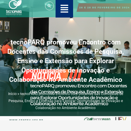
Ir
para
o
conteúdo
tecnoPARQ promoveu Encontro com
Docentes das Comissões de Pesquisa,
Ensino e Extensão para Explorar
Oportunidades de Inovação e
Colaboração no Ambiente Acadêmico
Início
»
tecnoPARQ promoveu Encontro com Docentes das Comissões de
Pesquisa, Ensino e Extensão para Explorar Oportunidades de Inovação e
Colaboração no Ambiente Acadêmico