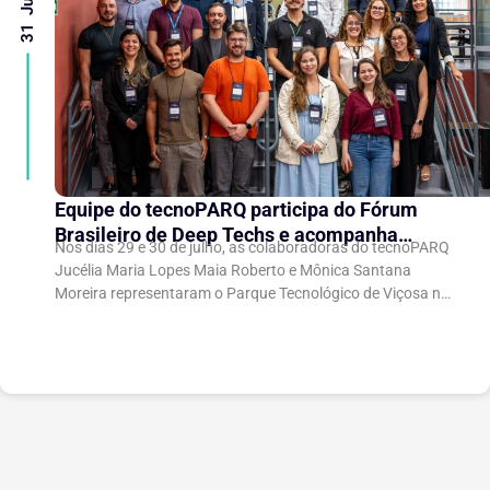
Equipe do tecnoPARQ participa do Fórum
Brasileiro de Deep Techs e acompanha
Nos dias 29 e 30 de julho, as colaboradoras do tecnoPARQ
debates sobre políticas para inovação
Jucélia Maria Lopes Maia Roberto e Mônica Santana
científica
Moreira representaram o Parque Tecnológico de Viçosa no
Fórum Brasileiro de...