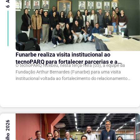
Funarbe realiza visita institucional ao
tecnoPARQ para fortalecer parcerias e a
O tecnoPARQ recebeu, nesta terça-feira (05), a equipe da
gestão da inovação
Fundação Arthur Bernardes (Funarbe) para uma visita
institucional voltada ao fortalecimento do relacionamento
entre as instituições e ao compartilhamento de
experiências...
31 Julho 2026