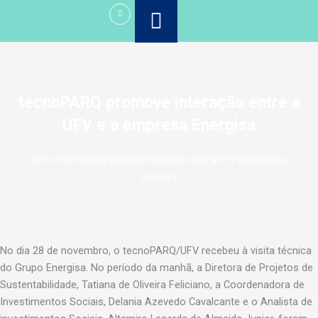
Ir
para
o
conteúdo
tecnoPARQ promove interação entre a
UFV e a empresa Energisa
Início
»
tecnoPARQ promove interação entre a UFV e a empresa
Energisa
No dia 28 de novembro, o tecnoPARQ/UFV recebeu à visita técnica
do Grupo Energisa. No período da manhã, a Diretora de Projetos de
Sustentabilidade, Tatiana de Oliveira Feliciano, a Coordenadora de
Investimentos Sociais, Delania Azevedo Cavalcante e o Analista de