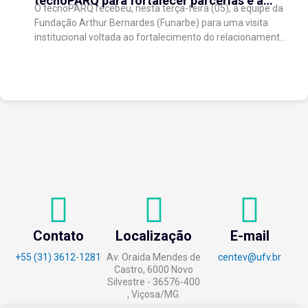
tecnoPARQ para fortalecer parcerias e a
O tecnoPARQ recebeu, nesta terça-feira (05), a equipe da
gestão da inovação
Fundação Arthur Bernardes (Funarbe) para uma visita
institucional voltada ao fortalecimento do relacionamento
entre as instituições e ao compartilhamento de
experiências...
Contato
Localização
E-mail
+55 (31) 3612-1281
Av. Oraida Mendes de
centev@ufv.br
Castro, 6000 Novo
Silvestre - 36576-400
, Viçosa/MG.