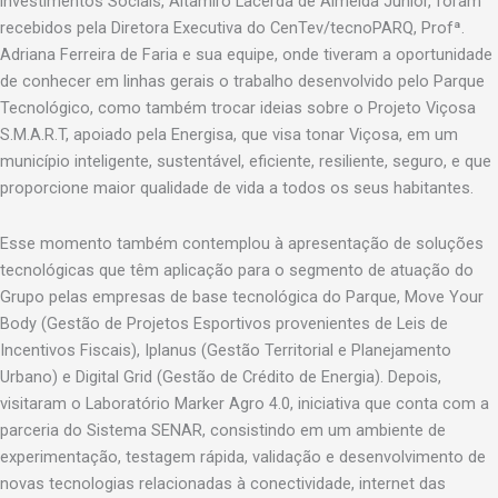
investimentos Sociais, Altamiro Lacerda de Almeida Junior, foram
recebidos pela Diretora Executiva do CenTev/tecnoPARQ, Profª.
Adriana Ferreira de Faria e sua equipe, onde tiveram a oportunidade
de conhecer em linhas gerais o trabalho desenvolvido pelo Parque
Tecnológico, como também trocar ideias sobre o Projeto Viçosa
S.M.A.R.T, apoiado pela Energisa, que visa tonar Viçosa, em um
município inteligente, sustentável, eficiente, resiliente, seguro, e que
proporcione maior qualidade de vida a todos os seus habitantes.
Esse momento também contemplou à apresentação de soluções
tecnológicas que têm aplicação para o segmento de atuação do
Grupo pelas empresas de base tecnológica do Parque, Move Your
Body (Gestão de Projetos Esportivos provenientes de Leis de
Incentivos Fiscais), Iplanus (Gestão Territorial e Planejamento
Urbano) e Digital Grid (Gestão de Crédito de Energia). Depois,
visitaram o Laboratório Marker Agro 4.0, iniciativa que conta com a
parceria do Sistema SENAR, consistindo em um ambiente de
experimentação, testagem rápida, validação e desenvolvimento de
novas tecnologias relacionadas à conectividade, internet das