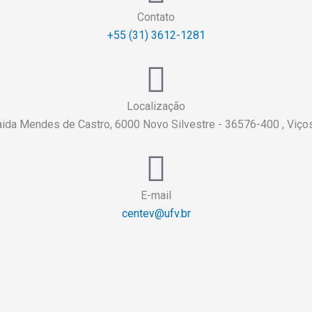
Contato
+55 (31) 3612-1281
Localização
aida Mendes de Castro, 6000 Novo Silvestre - 36576-400 , Viç
E-mail
centev@ufv.br