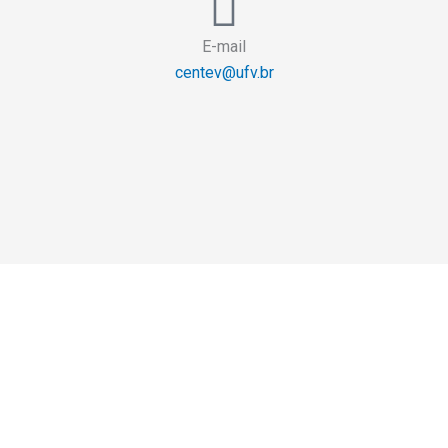
E-mail
centev@ufv.br