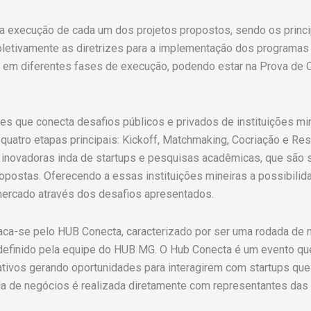
a execução de cada um dos projetos propostos, sendo os princi
oletivamente as diretrizes para a implementação dos programas
o em diferentes fases de execução, podendo estar na Prova de C
s que conecta desafios públicos e privados de instituições mi
quatro etapas principais: Kickoff, Matchmaking, Cocriação e Res
novadoras inda de startups e pesquisas acadêmicas, que são s
postas. Oferecendo a essas instituições mineiras a possibilid
mercado através dos desafios apresentados.
ca-se pelo HUB Conecta, caracterizado por ser uma rodada de 
definido pela equipe do HUB MG. O Hub Conecta é um evento que
ivos gerando oportunidades para interagirem com startups que
ada de negócios é realizada diretamente com representantes da