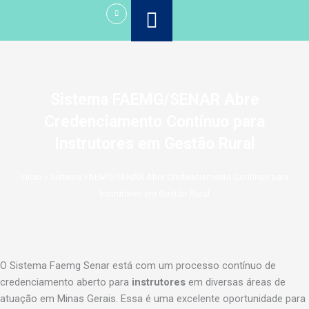
Ir
para
o
conteúdo
Sistema FAEMG/SENAR Abre
Credenciamento Contínuo para
Instrutores em Gestão Rural
Início
»
Sistema FAEMG/SENAR Abre Credenciamento Contínuo para
Instrutores em Gestão Rural
O Sistema Faemg Senar está com um processo contínuo de
credenciamento aberto para
instrutores
em diversas áreas de
atuação em Minas Gerais. Essa é uma excelente oportunidade para