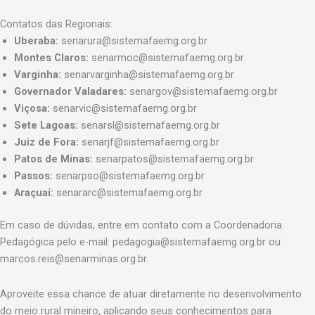
Contatos das Regionais:
Uberaba:
senarura@sistemafaemg.org.br
Montes Claros:
senarmoc@sistemafaemg.org.br
Varginha:
senarvarginha@sistemafaemg.org.br
Governador Valadares:
senargov@sistemafaemg.org.br
Viçosa:
senarvic@sistemafaemg.org.br
Sete Lagoas:
senarsl@sistemafaemg.org.br
Juiz de Fora:
senarjf@sistemafaemg.org.br
Patos de Minas:
senarpatos@sistemafaemg.org.br
Passos:
senarpso@sistemafaemg.org.br
Araçuaí:
senararc@sistemafaemg.org.br
Em caso de dúvidas, entre em contato com a Coordenadoria
Pedagógica pelo e-mail: pedagogia@sistemafaemg.org.br ou
marcos.reis@senarminas.org.br.
Aproveite essa chance de atuar diretamente no desenvolvimento
do meio rural mineiro, aplicando seus conhecimentos para