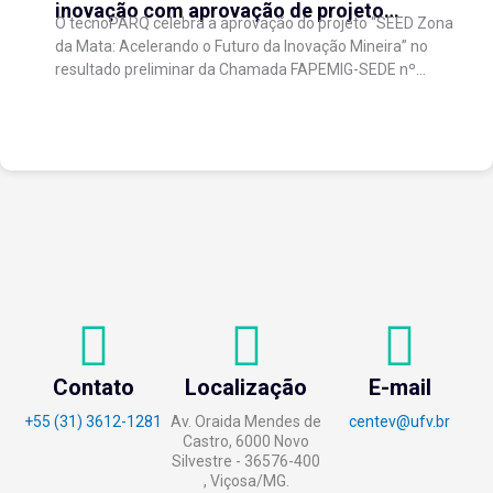
inovação com aprovação de projeto
O tecnoPARQ celebra a aprovação do projeto “SEED Zona
regional de aceleração de startups
da Mata: Acelerando o Futuro da Inovação Mineira” no
resultado preliminar da Chamada FAPEMIG-SEDE nº
003/2026 – Novo SEED (Startups and...
Contato
Localização
E-mail
+55 (31) 3612-1281
Av. Oraida Mendes de
centev@ufv.br
Castro, 6000 Novo
Silvestre - 36576-400
, Viçosa/MG.