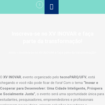
Ir
para
o
conteúdo
Inscreva-se no XV INOVAR e faça
parte da transformação!
Início
»
Inscreva-se no XV INOVAR e faça parte da transformação!
O
XV INOVAR
, evento organizado pelo
tecnoPARQ/UFV
, está
chegando e você não pode ficar de fora! Com o tema
“Inovar e
Cooperar para Desenvolver: Uma Cidade Inteligente, Próspera
e Socialmente Justa”
, o evento será uma oportunidade única para
estudantes, pesquisadores, empreendedores e profissionais