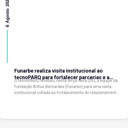
6 Agosto 2026
Funarbe realiza visita institucional ao
tecnoPARQ para fortalecer parcerias e a
O tecnoPARQ recebeu, nesta terça-feira (05), a equipe da
gestão da inovação
Fundação Arthur Bernardes (Funarbe) para uma visita
institucional voltada ao fortalecimento do relacionamento
entre as instituições e ao compartilhamento de
experiências...