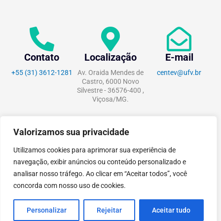
Contato
Localização
E-mail
+55 (31) 3612-1281
Av. Oraida Mendes de
centev@ufv.br
Castro, 6000 Novo
Silvestre - 36576-400 ,
Viçosa/MG.
Valorizamos sua privacidade
tecnoPARQ © 2021 por
Digital
Utilizamos cookies para aprimorar sua experiência de
Pixel
navegação, exibir anúncios ou conteúdo personalizado e
analisar nosso tráfego. Ao clicar em “Aceitar todos”, você
concorda com nosso uso de cookies.
Personalizar
Rejeitar
Aceitar tudo