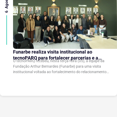
Funarbe realiza visita institucional ao
tecnoPARQ para fortalecer parcerias e a
O tecnoPARQ recebeu, nesta terça-feira (05), a equipe da
gestão da inovação
Fundação Arthur Bernardes (Funarbe) para uma visita
institucional voltada ao fortalecimento do relacionamento
entre as instituições e ao compartilhamento de
experiências...