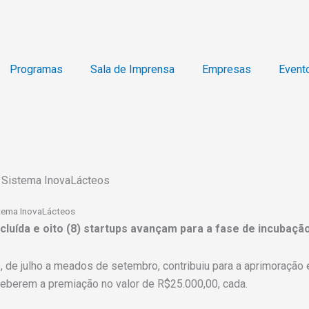
Programas
Sala de Imprensa
Empresas
Event
o Sistema InovaLácteos
stema InovaLácteos
uída e oito (8) startups avançam para a fase de incubaçã
, de julho a meados de setembro, contribuiu para a aprimoração
ceberem a premiação no valor de R$25.000,00, cada.