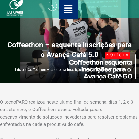
Ir
para
o
conteúdo
Coffeethon – esquenta inscrições para
o Avança Café 5.0
Início
»
Coffeethon – esquenta inscrições para o Avança Café 5.0
O tecnoPARQ realizou neste último final de semana, dias 1, 2 e 3
de setembro, o Coffeethon, evento voltado para o
desenvolvimento de soluções inovadoras para resolver problemas
enfrentados na cadeia produtiva do café.