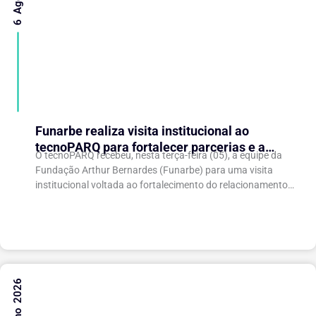
Funarbe realiza visita institucional ao
tecnoPARQ para fortalecer parcerias e a
O tecnoPARQ recebeu, nesta terça-feira (05), a equipe da
gestão da inovação
Fundação Arthur Bernardes (Funarbe) para uma visita
institucional voltada ao fortalecimento do relacionamento
entre as instituições e ao compartilhamento de
experiências...
31 Julho 2026