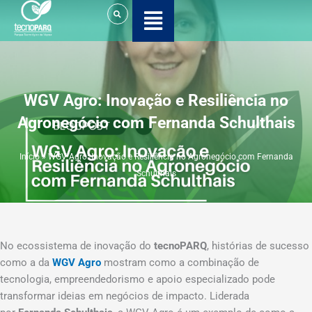
Ir
para
o
conteúdo
WGV Agro: Inovação e Resiliência no
Agronegócio com Fernanda Schulthais
Início
»
WGV Agro: Inovação e Resiliência no Agronegócio com Fernanda
Schulthais
No ecossistema de inovação do
tecnoPARQ
, histórias de sucesso
como a da
WGV Agro
mostram como a combinação de
tecnologia, empreendedorismo e apoio especializado pode
transformar ideias em negócios de impacto. Liderada