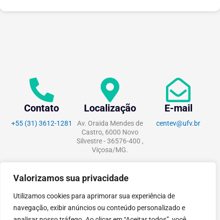
Contato
Localização
E-mail
+55 (31) 3612-1281
Av. Oraida Mendes de
centev@ufv.br
Castro, 6000 Novo
Silvestre - 36576-400 ,
Viçosa/MG.
Valorizamos sua privacidade
Utilizamos cookies para aprimorar sua experiência de
tecnoPARQ © 2021 por
Digital
navegação, exibir anúncios ou conteúdo personalizado e
Pixel
analisar nosso tráfego. Ao clicar em “Aceitar todos”, você