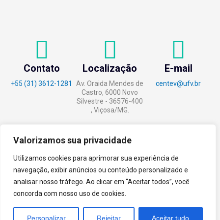
Contato
Localização
E-mail
+55 (31) 3612-1281
Av. Oraida Mendes de
centev@ufv.br
Castro, 6000 Novo
Silvestre - 36576-400
, Viçosa/MG.
Valorizamos sua privacidade
Utilizamos cookies para aprimorar sua experiência de
tecnoPARQ © 2021 por
Digital
navegação, exibir anúncios ou conteúdo personalizado e
Pixel
analisar nosso tráfego. Ao clicar em “Aceitar todos”, você
concorda com nosso uso de cookies.
Personalizar
Rejeitar
Aceitar tudo