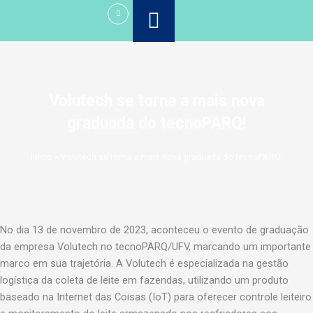
Ir
para
o
conteúdo
Volutech se torna a mais nova
graduada do tecnoPARQ!
Início
»
Volutech se torna a mais nova graduada do tecnoPARQ!
No dia 13 de novembro de 2023, aconteceu o evento de graduação
da empresa Volutech no tecnoPARQ/UFV, marcando um importante
marco em sua trajetória. A Volutech é especializada na gestão
logística da coleta de leite em fazendas, utilizando um produto
baseado na Internet das Coisas (IoT) para oferecer controle leiteiro