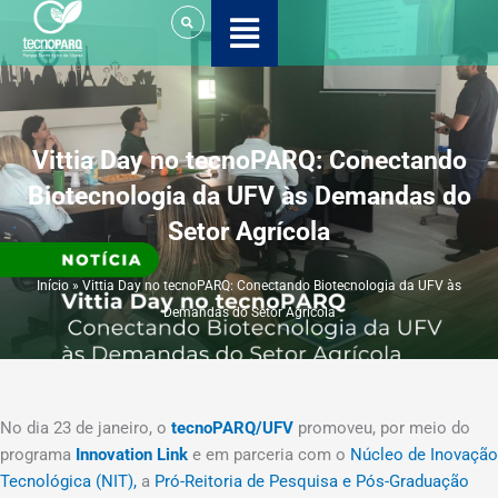
Ir
para
o
conteúdo
Vittia Day no tecnoPARQ: Conectando
Biotecnologia da UFV às Demandas do
Setor Agrícola
Início
»
Vittia Day no tecnoPARQ: Conectando Biotecnologia da UFV às
Demandas do Setor Agrícola
No dia 23 de janeiro, o
tecnoPARQ/UFV
promoveu, por meio do
programa
Innovation Link
e em parceria com o
Núcleo de Inovação
Tecnológica (NIT),
a
Pró-Reitoria de Pesquisa e Pós-Graduação