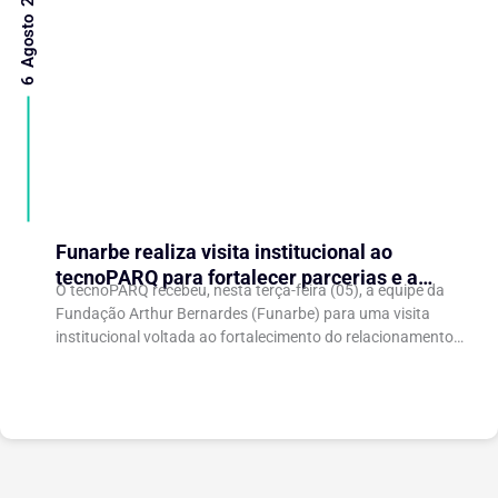
6 Agosto 2026
Funarbe realiza visita institucional ao
tecnoPARQ para fortalecer parcerias e a
O tecnoPARQ recebeu, nesta terça-feira (05), a equipe da
gestão da inovação
Fundação Arthur Bernardes (Funarbe) para uma visita
institucional voltada ao fortalecimento do relacionamento
entre as instituições e ao compartilhamento de
experiências...