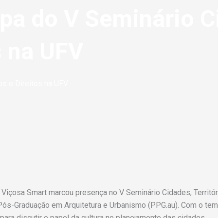
ipa do V Seminário C
os na UFV
os e Direitos na UFV
 Viçosa Smart marcou presença no V Seminário Cidades, Territóri
Pós-Graduação em Arquitetura e Urbanismo (PPG.au). Com o tema
ara discutir o papel da cultura no planejamento das cidades.