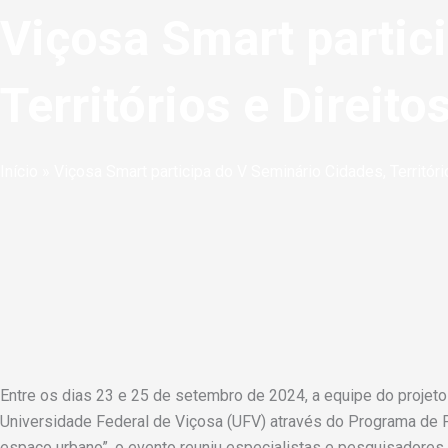
Viçosa Smart partic
Territórios e Direit
Início
»
Viçosa Smart participa do V Seminário Cidades, Territóri
Entre os dias 23 e 25 de setembro de 2024, a equipe do projeto
Universidade Federal de Viçosa (UFV) através do Programa de 
espaço urbano”, o evento reuniu especialistas e pesquisadores p