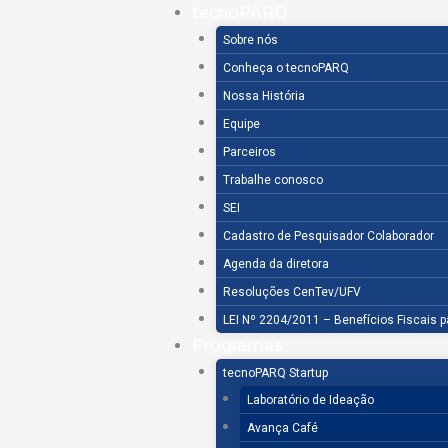
Ir
tecnoPARQ
para
Sobre nós
o
Conheça o tecnoPARQ
conteúdo
Nossa História
Equipe
Parceiros
Trabalhe conosco
SEI
Cadastro de Pesquisador Colaborador
Agenda da diretora
Resoluções CenTev/UFV
LEI Nº 2204/2011 – Benefícios Fiscais 
Programas
tecnoPARQ Startup
Laboratório de Ideação
Avança Café