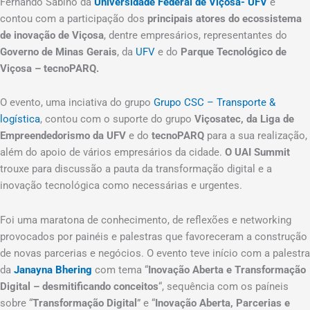
Fernando Sabino da
Universidade Federal de Viçosa- UFV
e
contou com a participação dos
principais atores do ecossistema
de inovação de Viçosa
, dentre empresários, representantes do
Governo de Minas Gerais
, da
UFV
e do
Parque Tecnológico de
Viçosa – tecnoPARQ.
O evento, uma inciativa do grupo
Grupo CSC – Transporte &
logística
, contou com o suporte do grupo
Viçosatec, da Liga de
Empreendedorismo da UFV
e do
tecnoPARQ
para a sua realização,
além do apoio de vários empresários da cidade.
O UAI Summit
trouxe para discussão a pauta da transformação digital e a
inovação tecnológica como necessárias e urgentes.
Foi uma maratona de conhecimento, de reflexões e networking
provocados por painéis e palestras que favoreceram a construção
de novas parcerias e negócios. O evento teve início com a palestra
da
Janayna Bhering
com tema “
Inovação Aberta e Transformação
Digital – desmitificando conceitos
“, sequência com os paíneis
sobre “
Transformação Digital
” e “
Inovação Aberta, Parcerias e