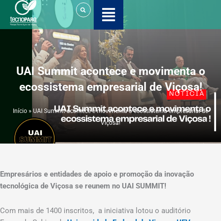
Ir
para
o
conteúdo
UAI Summit acontece e movimenta o
ecossistema empresarial de Viçosa!
Início
»
UAI Summit acontece e movimenta o ecossistema empresarial de
Viçosa!
Empresários e entidades de apoio e promoção da inovação
tecnológica de Viçosa se reunem no UAI SUMMIT!
Com mais de 1400 inscritos, a iniciativa lotou o auditório