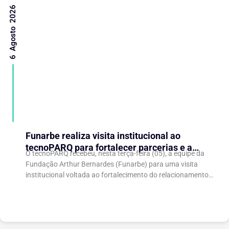
6 Agosto 2026
Funarbe realiza visita institucional ao
tecnoPARQ para fortalecer parcerias e a
O tecnoPARQ recebeu, nesta terça-feira (05), a equipe da
gestão da inovação
Fundação Arthur Bernardes (Funarbe) para uma visita
institucional voltada ao fortalecimento do relacionamento
entre as instituições e ao compartilhamento de
experiências...