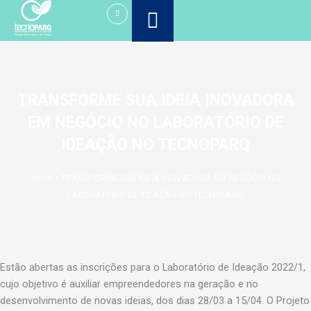
Ir
para
o
conteúdo
TRANSFORME SUA IDEIA INOVADORA
EM NEGÓCIO NO LABORATÓRIO DE
IDEAÇÃO NO TECNOPARQ
Início
»
TRANSFORME SUA IDEIA INOVADORA EM NEGÓCIO NO
LABORATÓRIO DE IDEAÇÃO NO TECNOPARQ
Estão abertas as inscrições para o Laboratório de Ideação 2022/1,
cujo objetivo é auxiliar empreendedores na geração e no
desenvolvimento de novas ideias, dos dias 28/03 a 15/04. O Projeto