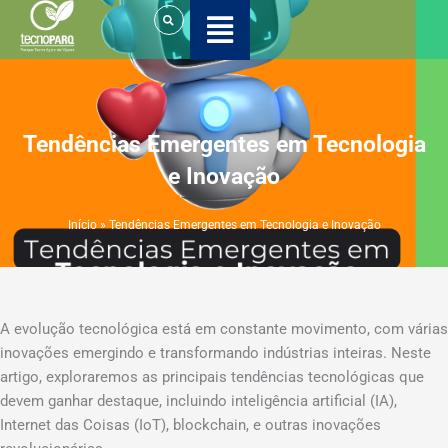
Ir
para
o
conteúdo
Tendências Emergentes em Tecnologia
e Inovação
Início
»
Tendências Emergentes em Tecnologia e Inovação
A evolução tecnológica está em constante movimento, com várias
inovações emergindo e transformando indústrias inteiras. Neste
artigo, exploraremos as principais tendências tecnológicas que
devem ganhar destaque, incluindo inteligência artificial (IA),
Internet das Coisas (IoT), blockchain, e outras inovações