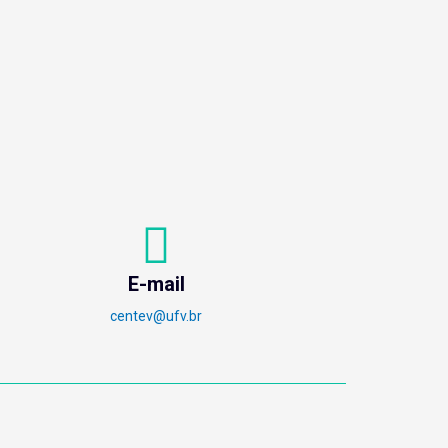
E-mail
centev@ufv.br