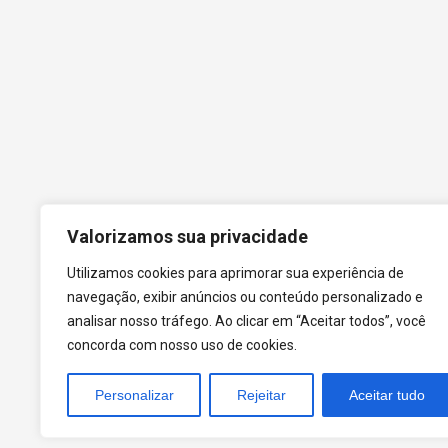
Valorizamos sua privacidade
Utilizamos cookies para aprimorar sua experiência de
Contato
navegação, exibir anúncios ou conteúdo personalizado e
+55 (31) 3612-1281
analisar nosso tráfego. Ao clicar em “Aceitar todos”, você
concorda com nosso uso de cookies.
Personalizar
Rejeitar
Aceitar tudo
tecnoPARQ © 2021 por
Digital Pixel