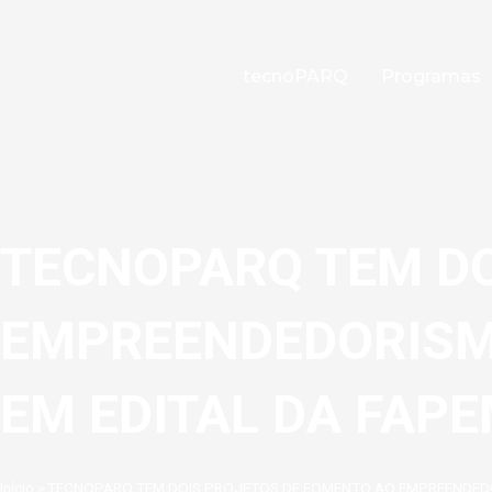
Ir
para
o
tecnoPARQ
Programas
conteúdo
TECNOPARQ TEM DO
EMPREENDEDORISM
EM EDITAL DA FAPE
Início
»
TECNOPARQ TEM DOIS PROJETOS DE FOMENTO AO EMPREENDEDO