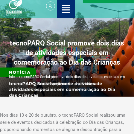
Ir
para
o
conteúdo
tecnoPARQ Social promove dois dias
de atividades especiais em
comemoração ao Dia das Crianças
Início
»
tecnoPARQ Social promove dois dias de atividades especiais em
comemoração ao Dia das Crianças
Nos dias 13 e 20 de outubro, o tecnoPARQ Social realizou uma
série de eventos dedicados à celebração do Dia das Crianças,
proporcionando momentos de alegria e descontração para a