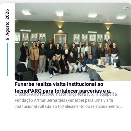
6 Agosto 2026
Funarbe realiza visita institucional ao
tecnoPARQ para fortalecer parcerias e a
O tecnoPARQ recebeu, nesta terça-feira (05), a equipe da
gestão da inovação
Fundação Arthur Bernardes (Funarbe) para uma visita
institucional voltada ao fortalecimento do relacionamento
entre as instituições e ao compartilhamento de
experiências...