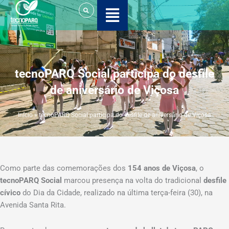
Ir
para
o
conteúdo
tecnoPARQ Social participa do desfile
de aniversário de Viçosa
Início
»
tecnoPARQ Social participa do desfile de aniversário de Viçosa
Como parte das comemorações dos
154 anos de Viçosa
, o
tecnoPARQ Social
marcou presença na volta do tradicional
desfile
cívico
do Dia da Cidade, realizado na última terça-feira (30), na
Avenida Santa Rita.