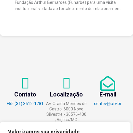
Fundação Arthur Bernardes (Funarbe) para uma visita
institucional voltada ao fortalecimento do relacionamento
entre as instituições e ao compartilhamento de
experiências...
Contato
Localização
E-mail
+55 (31) 3612-1281
Av. Oraida Mendes de
centev@ufv.br
Castro, 6000 Novo
Silvestre - 36576-400
, Viçosa/MG.
Valorizamos sua privacidade