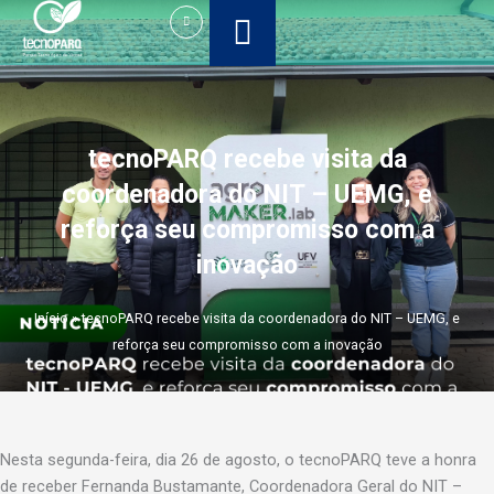
Ir
para
o
conteúdo
tecnoPARQ recebe visita da
coordenadora do NIT – UEMG, e
reforça seu compromisso com a
inovação
Início
»
tecnoPARQ recebe visita da coordenadora do NIT – UEMG, e
reforça seu compromisso com a inovação
Nesta segunda-feira, dia 26 de agosto, o tecnoPARQ teve a honra
de receber Fernanda Bustamante, Coordenadora Geral do NIT –