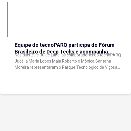
Equipe do tecnoPARQ participa do Fórum
Brasileiro de Deep Techs e acompanha
Nos dias 29 e 30 de julho, as colaboradoras do tecnoPARQ
debates sobre políticas para inovação
Jucélia Maria Lopes Maia Roberto e Mônica Santana
científica
Moreira representaram o Parque Tecnológico de Viçosa
no Fórum Brasileiro de...