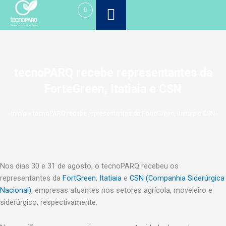
Ir
para
o
conteúdo
tecnoPARQ recebe representantes da
ForteGreen, Itatiaia e CSN
Início
»
tecnoPARQ recebe representantes da ForteGreen, Itatiaia e CSN
Nos dias 30 e 31 de agosto, o tecnoPARQ recebeu os
representantes da
FortGreen
,
Itatiaia
e
CSN (Companhia Siderúrgica
Nacional)
, empresas atuantes nos setores agrícola, moveleiro e
siderúrgico, respectivamente.