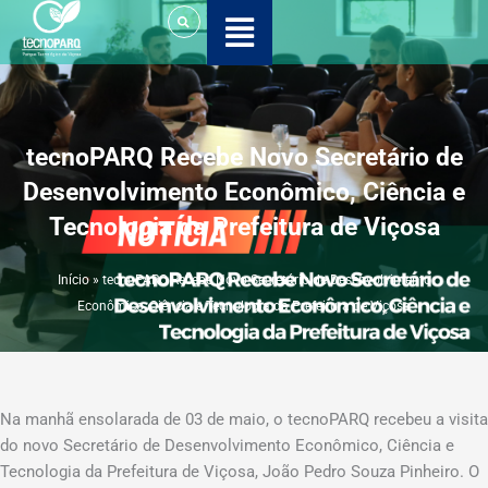
Ir
para
o
conteúdo
tecnoPARQ Recebe Novo Secretário de
Desenvolvimento Econômico, Ciência e
Tecnologia da Prefeitura de Viçosa
Início
»
tecnoPARQ Recebe Novo Secretário de Desenvolvimento
Econômico, Ciência e Tecnologia da Prefeitura de Viçosa
Na manhã ensolarada de 03 de maio, o tecnoPARQ recebeu a visita
do novo Secretário de Desenvolvimento Econômico, Ciência e
Tecnologia da Prefeitura de Viçosa, João Pedro Souza Pinheiro. O