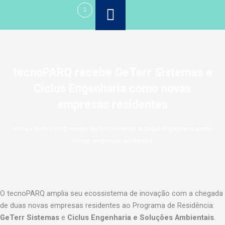
Ir
para
o
conteúdo
tecnoPARQ recebe GeTerr Sistemas e
Ciclus Engenharia como novas
empresas residentes
Início
»
tecnoPARQ recebe GeTerr Sistemas e Ciclus Engenharia como
novas empresas residentes
O tecnoPARQ amplia seu ecossistema de inovação com a chegada
de duas novas empresas residentes ao Programa de Residência:
GeTerr Sistemas
e
Ciclus Engenharia e Soluções Ambientais
.