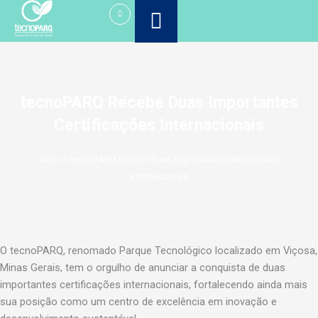
Ir
para
o
conteúdo
tecnoPARQ Recebe Duas Importantes
Certificações Internacionais
Início
»
tecnoPARQ Recebe Duas Importantes Certificações
Internacionais
O tecnoPARQ, renomado Parque Tecnológico localizado em Viçosa,
Minas Gerais, tem o orgulho de anunciar a conquista de duas
importantes certificações internacionais, fortalecendo ainda mais
sua posição como um centro de excelência em inovação e