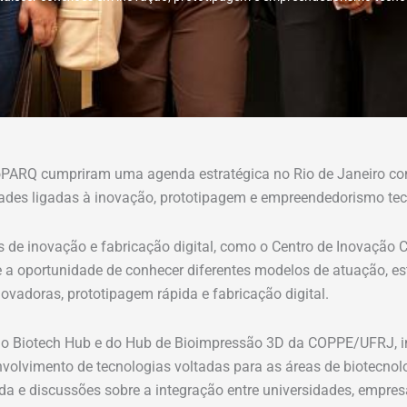
cnoPARQ cumpriram uma agenda estratégica no Rio de Janeiro co
dades ligadas à inovação, prototipagem e empreendedorismo tec
s de inovação e fabricação digital, como o Centro de Inovação 
e a oportunidade de conhecer diferentes modelos de atuação, est
ovadoras, prototipagem rápida e fabricação digital.
 do Biotech Hub e do Hub de Bioimpressão 3D da COPPE/UFRJ, in
volvimento de tecnologias voltadas para as áreas de biotecnolo
da e discussões sobre a integração entre universidades, empre