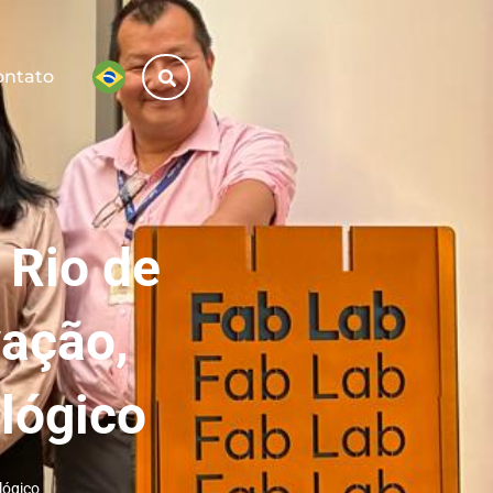
ontato
 Rio de
vação,
lógico
lógico