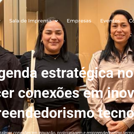
Sala de Imprensa
Empresas
Eventos
C
genda estratégica no
ecer conexões em ino
reendedorismo tecno
ortalecer conexões em inovação, prototipagem e empreendedorismo tecno