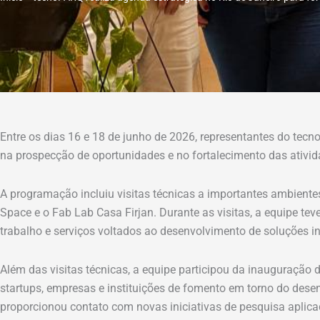
Entre os dias 16 e 18 de junho de 2026, representantes do te
na prospecção de oportunidades e no fortalecimento das ativi
A programação incluiu visitas técnicas a importantes ambiente
Space e o Fab Lab Casa Firjan. Durante as visitas, a equipe tev
trabalho e serviços voltados ao desenvolvimento de soluções in
Além das visitas técnicas, a equipe participou da inauguração
startups, empresas e instituições de fomento em torno do desen
proporcionou contato com novas iniciativas de pesquisa aplica