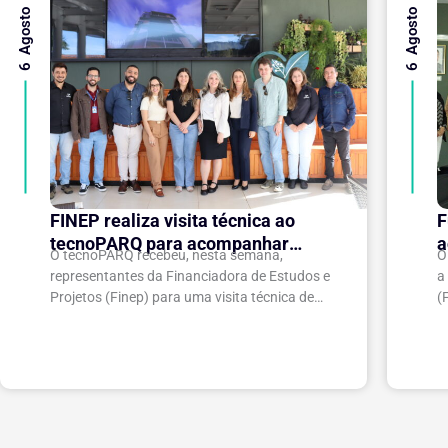
6 Agosto 2026
6 Agosto 2026
FINEP realiza visita técnica ao
F
tecnoPARQ para acompanhar
a
O tecnoPARQ recebeu, nesta semana,
O
execução do projeto de expansão
p
representantes da Financiadora de Estudos e
a
do Parque Tecnológico
Projetos (Finep) para uma visita técnica de
(
acompanhamento da execução do projeto
v
“Expansão do tecnoPARQ/UFV como Soft
e
Landing Hub...
d