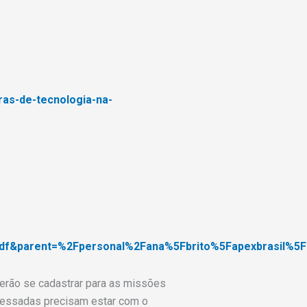
ras-de-tecnologia-na-
df&parent=%2Fpersonal%2Fana%5Fbrito%5Fapexbrasil%
derão se cadastrar para as missões
eressadas precisam estar com o