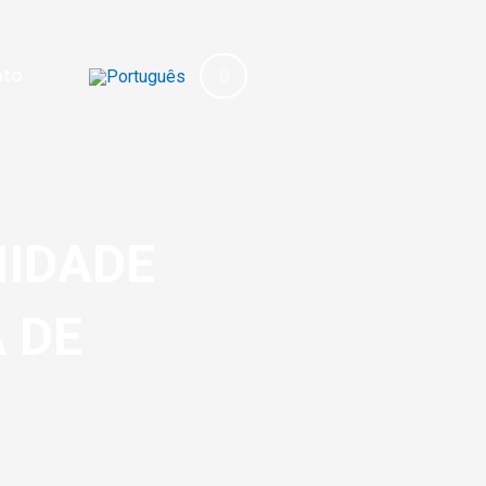
ato
NIDADE
 DE