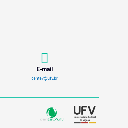
E-mail
centev@ufv.br