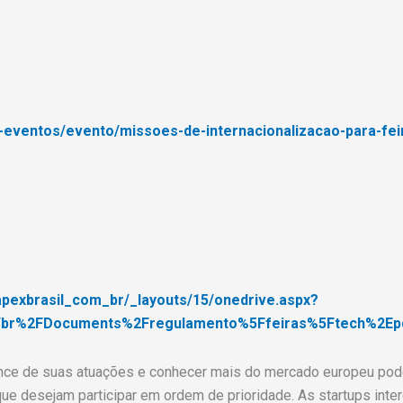
o-eventos/evento/missoes-de-internacionalizacao-para-fei
_apexbrasil_com_br/_layouts/15/onedrive.aspx?
Fbr%2FDocuments%2Fregulamento%5Ffeiras%5Ftech%2Ep
lcance de suas atuações e conhecer mais do mercado europeu po
ue desejam participar em ordem de prioridade. As startups int