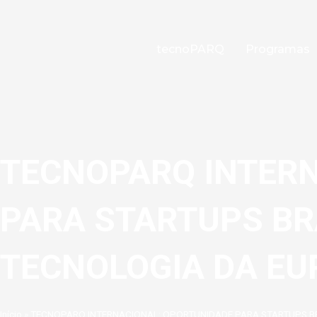
Ir
para
o
tecnoPARQ
Programas
conteúdo
TECNOPARQ INTER
PARA STARTUPS BRA
TECNOLOGIA DA EU
Início
»
TECNOPARQ INTERNACIONAL: OPORTUNIDADE PARA STARTUPS BR