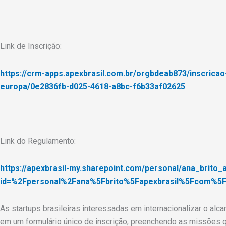
Link de Inscrição:
https://crm-apps.apexbrasil.com.br/orgbdeab873/inscrica
europa/0e2836fb-d025-4618-a8bc-f6b33af02625
Link do Regulamento:
https://apexbrasil-my.sharepoint.com/personal/ana_brito
id=%2Fpersonal%2Fana%5Fbrito%5Fapexbrasil%5Fcom%5
As startups brasileiras interessadas em internacionalizar o a
em um formulário único de inscrição, preenchendo as missões q