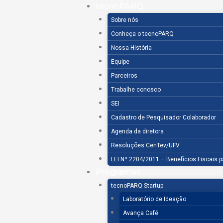
Ir
tecnoPARQ
para
Sobre nós
o
Conheça o tecnoPARQ
conteúdo
Nossa História
Equipe
Parceiros
Trabalhe conosco
SEI
Cadastro de Pesquisador Colaborador
Agenda da diretora
Resoluções CenTev/UFV
LEI Nº 2204/2011 – Benefícios Fiscais 
Programas
tecnoPARQ Startup
Laboratório de Ideação
Avança Café