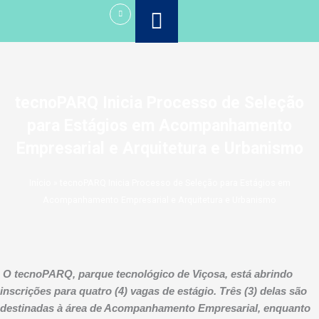
Ir
para
o
conteúdo
tecnoPARQ Inicia Processo de Seleção
para Estágios em Acompanhamento
Empresarial e Arquitetura e Urbanismo
Início
»
tecnoPARQ Inicia Processo de Seleção para Estágios em
Acompanhamento Empresarial e Arquitetura e Urbanismo
O tecnoPARQ, parque tecnológico de Viçosa, está abrindo
inscrições para quatro (4) vagas de estágio. Três (3) delas são
destinadas à área de Acompanhamento Empresarial, enquanto