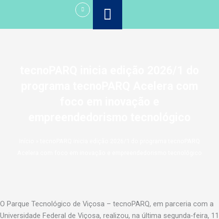
Ir
para
o
conteúdo
tecnoPARQ inicia edição 2026/1 do
programa tecnoPARQ Acelera com
foco em inovação e
empreendedorismo tecnológico
Início
»
tecnoPARQ inicia edição 2026/1 do programa tecnoPARQ
Acelera com foco em inovação e empreendedorismo tecnológico
O Parque Tecnológico de Viçosa – tecnoPARQ, em parceria com a
Universidade Federal de Viçosa, realizou, na última segunda-feira, 11