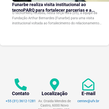
Funarbe realiza visita institucional ao
tecnoPARQ para fortalecer parcerias e a
O tecnoPARQ recebeu, nesta terça-feira (05), a equipe da
gestão da inovação
Fundação Arthur Bernardes (Funarbe) para uma visita
institucional voltada ao fortalecimento do relacionamento
entre as instituições e ao compartilhamento de
experiências...
Contato
Localização
E-mail
+55 (31) 3612-1281
Av. Oraida Mendes de
centev@ufv.br
Castro, 6000 Novo