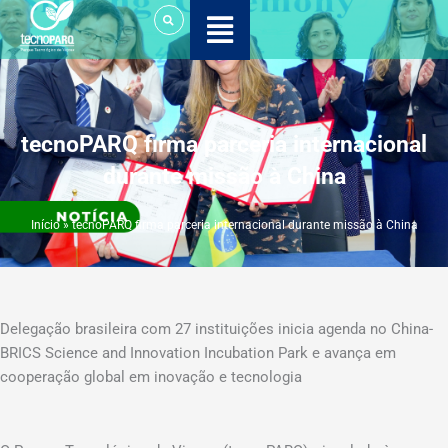
Ir
para
o
conteúdo
tecnoPARQ firma parceria internacional
durante missão à China
Início
»
tecnoPARQ firma parceria internacional durante missão à China
Delegação brasileira com 27 instituições inicia agenda no China-
BRICS Science and Innovation Incubation Park e avança em
cooperação global em inovação e tecnologia