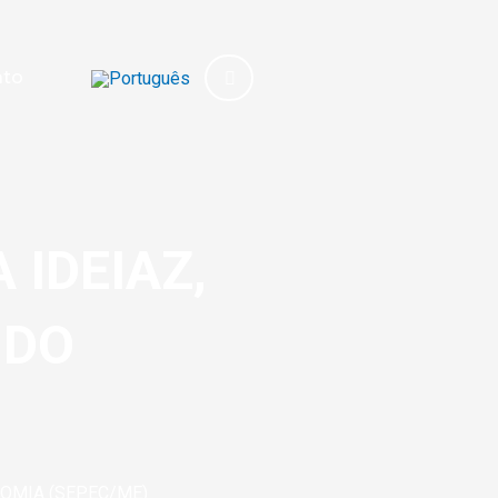
ato
IDEIAZ,
 DO
NOMIA (SEPEC/ME)