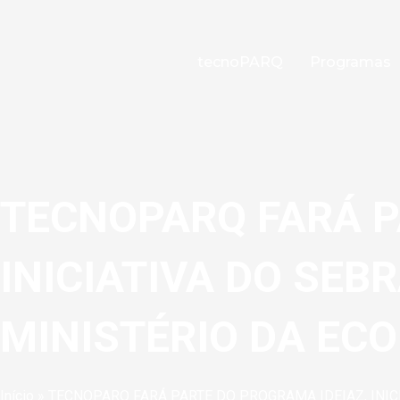
Ir
para
o
tecnoPARQ
Programas
conteúdo
TECNOPARQ FARÁ P
INICIATIVA DO SEB
MINISTÉRIO DA EC
Início
»
TECNOPARQ FARÁ PARTE DO PROGRAMA IDEIAZ, INIC