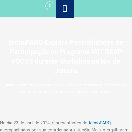
Ir
para
o
conteúdo
tecnoPARQ Explora Possibilidades de
Participação no Programa MIT REAP
FOCUS durante Workshop no Rio de
Janeiro
Início
»
tecnoPARQ Explora Possibilidades de Participação no Programa
MIT REAP FOCUS durante Workshop no Rio de Janeiro
No dia 23 de abril de 2024, representantes do
tecnoPARQ
,
acompanhados por sua coordenadora, Jucélia Maia, mergulharam