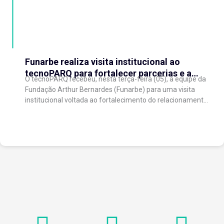
Funarbe realiza visita institucional ao
tecnoPARQ para fortalecer parcerias e a
O tecnoPARQ recebeu, nesta terça-feira (05), a equipe da
gestão da inovação
Fundação Arthur Bernardes (Funarbe) para uma visita
institucional voltada ao fortalecimento do relacionamento
entre as instituições e ao compartilhamento de
experiências...