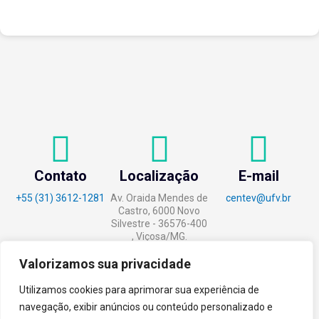
Contato
Localização
E-mail
+55 (31) 3612-1281
Av. Oraida Mendes de
centev@ufv.br
Castro, 6000 Novo
Silvestre - 36576-400
, Viçosa/MG.
Valorizamos sua privacidade
Utilizamos cookies para aprimorar sua experiência de
navegação, exibir anúncios ou conteúdo personalizado e
tecnoPARQ © 2021 por
Digital