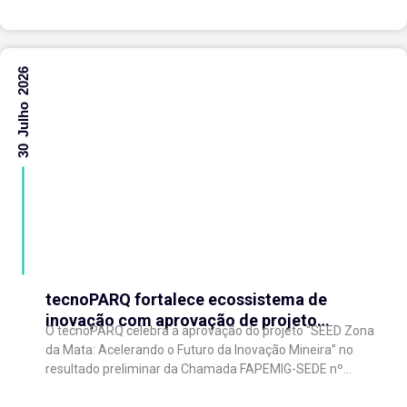
30 Julho 2026
tecnoPARQ fortalece ecossistema de
inovação com aprovação de projeto
O tecnoPARQ celebra a aprovação do projeto “SEED Zona
regional de aceleração de startups
da Mata: Acelerando o Futuro da Inovação Mineira” no
resultado preliminar da Chamada FAPEMIG-SEDE nº
003/2026 – Novo SEED (Startups and...