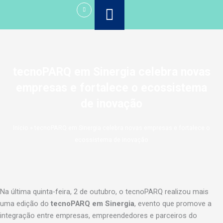
Ir
para
o
conteúdo
tecnoPARQ em Sinergia celebra novas
empresas e fortalece o ecossistema
de inovação
Início
»
tecnoPARQ em Sinergia celebra novas empresas e fortalece o
ecossistema de inovação
Na última quinta-feira, 2 de outubro, o tecnoPARQ realizou mais
uma edição do
tecnoPARQ em Sinergia
, evento que promove a
integração entre empresas, empreendedores e parceiros do