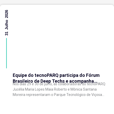
31 Julho 2026
Equipe do tecnoPARQ participa do Fórum
Brasileiro de Deep Techs e acompanha
Nos dias 29 e 30 de julho, as colaboradoras do tecnoPARQ
debates sobre políticas para inovação
Jucélia Maria Lopes Maia Roberto e Mônica Santana
científica
Moreira representaram o Parque Tecnológico de Viçosa
no Fórum Brasileiro de...