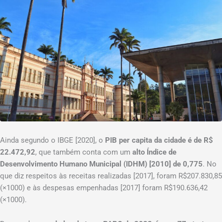
Ainda segundo o IBGE [2020], o
PIB per capita da cidade é de R$
22.472,92
, que também conta com um
alto Índice de
Desenvolvimento Humano Municipal (IDHM) [2010] de 0,775
. No
que diz respeitos às receitas realizadas [2017], foram R$207.830,85
(×1000) e às despesas empenhadas [2017] foram R$190.636,42
(×1000).