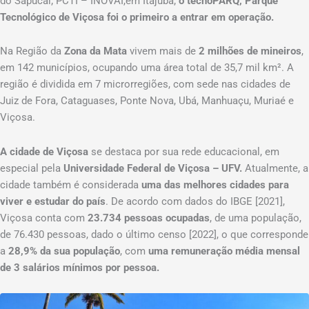
do Sapucaí; PCTI – INOVAI,em Itajubá;
o tecnoPARQ, Parque
Tecnológico de Viçosa foi o primeiro a entrar em operação.
Na Região da
Zona da Mata
vivem mais de
2 milhões de mineiros
,
em 142 municípios, ocupando uma área total de 35,7 mil km². A
região é dividida em 7 microrregiões, com sede nas cidades de
Juiz de Fora, Cataguases, Ponte Nova, Ubá, Manhuaçu, Muriaé e
Viçosa.
A cidade de Viçosa
se destaca por sua rede educacional, em
especial pela
Universidade Federal de Viçosa – UFV.
Atualmente, a
cidade também é considerada
uma das melhores cidades para
viver e estudar do país
. De acordo com dados do IBGE [2021],
Viçosa conta com
23.734 pessoas ocupadas
, de uma população,
de 76.430 pessoas, dado o último censo [2022], o que corresponde
a
28,9% da sua população
, com
uma remuneração média mensal
de 3 salários mínimos por pessoa.