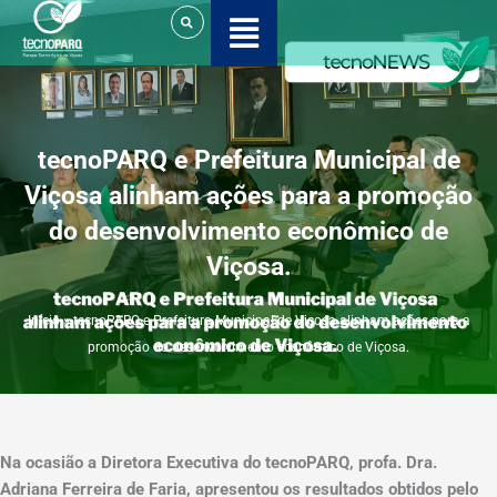
Ir
para
o
conteúdo
tecnoPARQ e Prefeitura Municipal de
Viçosa alinham ações para a promoção
do desenvolvimento econômico de
Viçosa.
Início
»
tecnoPARQ e Prefeitura Municipal de Viçosa alinham ações para a
promoção do desenvolvimento econômico de Viçosa.
Na ocasião a Diretora Executiva do tecnoPARQ, profa. Dra.
Adriana Ferreira de Faria, apresentou os resultados obtidos pelo