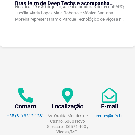
Brasileiro de Deep Techs e acompanha
Nos dias 29 e 30 de julho, as colaboradoras do tecnoPARQ
debates sobre políticas para inovação
Jucélia Maria Lopes Maia Roberto e Mônica Santana
científica
Moreira representaram o Parque Tecnológico de Viçosa no
Fórum Brasileiro de...
Contato
Localização
E-mail
+55 (31) 3612-1281
Av. Oraida Mendes de
centev@ufv.br
Castro, 6000 Novo
Silvestre - 36576-400 ,
Viçosa/MG.