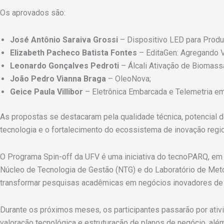
Os aprovados são:
José Antônio Saraiva Grossi
– Dispositivo LED para Produ
Elizabeth Pacheco Batista Fontes
– EditaGen: Agregando 
Leonardo Gonçalves Pedroti
– Álcali Ativação de Biomassa
João Pedro Vianna Braga
– OleoNova;
Geice Paula Villibor
– Eletrônica Embarcada e Telemetria em
As propostas se destacaram pela qualidade técnica, potencial d
tecnologia e o fortalecimento do ecossistema de inovação regio
O Programa Spin-off da UFV é uma iniciativa do tecnoPARQ, em
Núcleo de Tecnologia de Gestão (NTG) e do Laboratório de Met
transformar pesquisas acadêmicas em negócios inovadores de 
Durante os próximos meses, os participantes passarão por ativi
valoração tecnológica e estruturação de planos de negócio, alé