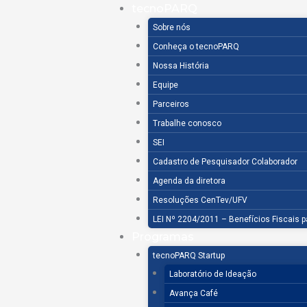
Ir
tecnoPARQ
para
Sobre nós
o
Conheça o tecnoPARQ
conteúdo
Nossa História
Equipe
Parceiros
Trabalhe conosco
SEI
Cadastro de Pesquisador Colaborador
Agenda da diretora
Resoluções CenTev/UFV
LEI Nº 2204/2011 – Benefícios Fiscais 
Programas
tecnoPARQ Startup
Laboratório de Ideação
Avança Café