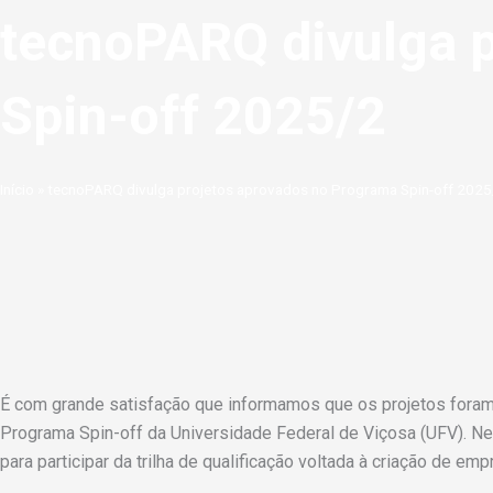
tecnoPARQ divulga 
Spin-off 2025/2
Início
»
tecnoPARQ divulga projetos aprovados no Programa Spin-off 2025
É com grande satisfação q
ue informamos que os projetos for
Programa Spin-off da
Universidade Federal de Viçosa (UFV). N
para participar da trilha de qualificação voltada à criação de em