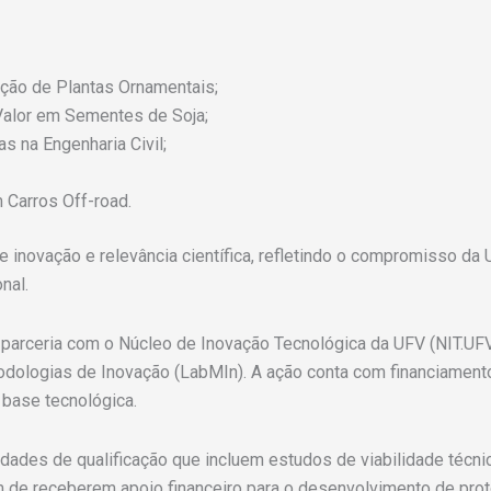
ção de Plantas Ornamentais;
Valor em Sementes de Soja;
s na Engenharia Civil;
 Carros Off-road.
e inovação e relevância científica, refletindo o compromisso da
nal.
 parceria com o Núcleo de Inovação Tecnológica da UFV (NIT.UF
odologias de Inovação (LabMIn). A ação conta com financiamen
base tecnológica.
dades de qualificação que incluem estudos de viabilidade técni
m de receberem apoio financeiro para o desenvolvimento de prot