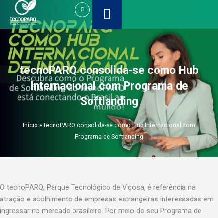
Ir
para
o
conteúdo
tecnoPARQ consolida-se como Hub
Internacional com Programa de
Softlanding
Início
»
tecnoPARQ consolida-se como Hub Internacional com
Programa de Softlanding
O tecnoPARQ, Parque Tecnológico de Viçosa, é referência na
atração e acolhimento de empresas estrangeiras interessadas em
ingressar no mercado brasileiro. Por meio do seu Programa de