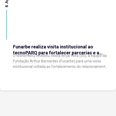
Funarbe realiza visita institucional ao
tecnoPARQ para fortalecer parcerias e a
O tecnoPARQ recebeu, nesta terça-feira (05), a equipe da
gestão da inovação
Fundação Arthur Bernardes (Funarbe) para uma visita
institucional voltada ao fortalecimento do relacionamento
entre as instituições e ao compartilhamento de
experiências...