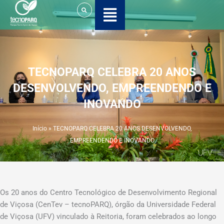
Ir
para
o
conteúdo
TECNOPARQ CELEBRA 20 ANOS
DESENVOLVENDO, EMPREENDENDO E
INOVANDO
Início
»
TECNOPARQ CELEBRA 20 ANOS DESENVOLVENDO,
EMPREENDENDO E INOVANDO
Os 20 anos do Centro Tecnológico de Desenvolvimento Regional
de Viçosa (CenTev – tecnoPARQ), órgão da Universidade Federal
de Viçosa (UFV) vinculado à Reitoria, foram celebrados ao longo