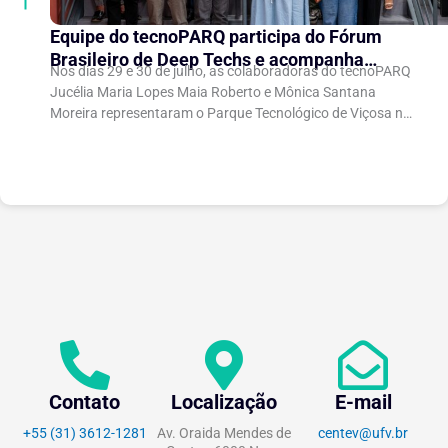
Equipe do tecnoPARQ participa do Fórum
Brasileiro de Deep Techs e acompanha
Nos dias 29 e 30 de julho, as colaboradoras do tecnoPARQ
debates sobre políticas para inovação
Jucélia Maria Lopes Maia Roberto e Mônica Santana
científica
Moreira representaram o Parque Tecnológico de Viçosa no
Fórum Brasileiro de...
Contato
Localização
E-mail
+55 (31) 3612-1281
Av. Oraida Mendes de
centev@ufv.br