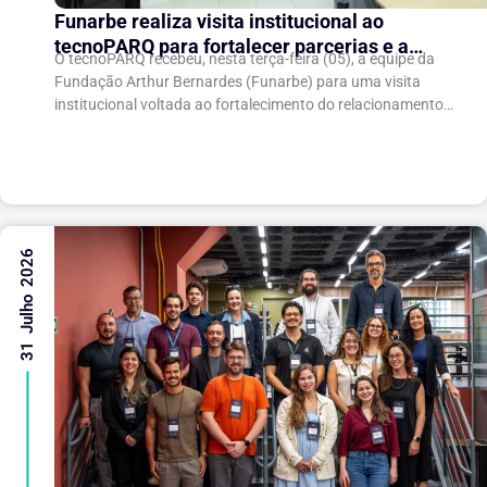
Funarbe realiza visita institucional ao
tecnoPARQ para fortalecer parcerias e a
O tecnoPARQ recebeu, nesta terça-feira (05), a equipe da
gestão da inovação
Fundação Arthur Bernardes (Funarbe) para uma visita
institucional voltada ao fortalecimento do relacionamento
entre as instituições e ao compartilhamento de
experiências...
31 Julho 2026