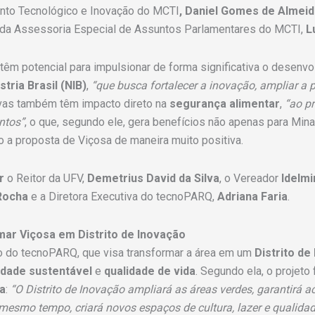
nto Tecnológico e Inovação do MCTI
, Daniel Gomes de Almeid
da Assessoria Especial de Assuntos Parlamentares do MCTI,
Lu
m potencial para impulsionar de forma significativa o desenvolv
tria Brasil (NIB)
,
“que busca fortalecer a inovação, ampliar a
tivas também têm impacto direto na
segurança alimentar
,
“ao pr
ntos”
, o que, segundo ele, gera benefícios não apenas para Mina
 a proposta de Viçosa de maneira muito positiva.
r
o Reitor da UFV,
Demetrius David da Silva
, o Vereador
Idelmi
Rocha
e a Diretora Executiva do tecnoPARQ,
Adriana Faria
.
ar Viçosa em Distrito de Inovação
co do tecnoPARQ, que visa transformar a área em um
Distrito de
idade sustentável
e
qualidade de vida
. Segundo ela, o projeto
a
:
“O Distrito de Inovação ampliará as áreas verdes, garantirá ac
mesmo tempo, criará novos espaços de cultura, lazer e qualidad