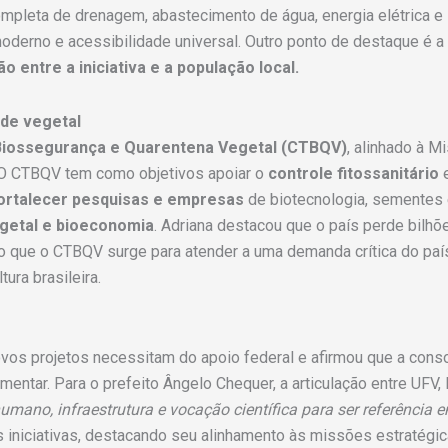
completa de drenagem, abastecimento de água, energia elétrica e 
o moderno e acessibilidade universal. Outro ponto de destaque é a
o entre a iniciativa e a população local.
ade vegetal
Biossegurança e Quarentena Vegetal (CTBQV)
, alinhado à M
s. O CTBQV tem como objetivos apoiar o
controle fitossanitário
ortalecer pesquisas e empresas
de biotecnologia, sementes e
egetal e bioeconomia
. Adriana destacou que o país perde bilh
do que o CTBQV surge para atender a uma demanda crítica do país
ura brasileira.
ovos projetos necessitam do apoio federal e afirmou que a con
mentar. Para o prefeito Ângelo Chequer, a articulação entre UFV,
umano, infraestrutura e vocação científica para ser referência
 iniciativas, destacando seu alinhamento às missões estratégica