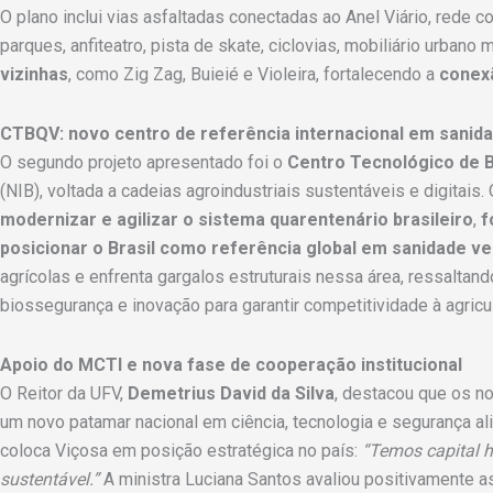
O plano inclui vias asfaltadas conectadas ao Anel Viário, rede 
parques, anfiteatro, pista de skate, ciclovias, mobiliário urban
vizinhas
, como Zig Zag, Buieié e Violeira, fortalecendo a
conexã
CTBQV: novo centro de referência internacional em sanid
O segundo projeto apresentado foi o
Centro Tecnológico de 
(NIB), voltada a cadeias agroindustriais sustentáveis e digitai
modernizar e agilizar o sistema quarentenário brasileiro
,
f
posicionar o Brasil como referência global em sanidade v
agrícolas e enfrenta gargalos estruturais nessa área, ressaltan
biossegurança e inovação para garantir competitividade à agricult
Apoio do MCTI e nova fase de cooperação institucional
O Reitor da UFV,
Demetrius David da Silva
, destacou que os n
um novo patamar nacional em ciência, tecnologia e segurança ali
coloca Viçosa em posição estratégica no país:
“Temos capital h
sustentável.”
A ministra Luciana Santos avaliou positivamente as