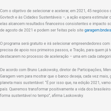
Com o objetivo de selecionar e acelerar, em 2021, 45 negócios 
Govtech e às Cidades Sustentáveis –, a ação espera estimula
elas alcancem resultados financeiros consistentes e impacto so
de agosto de 2021 e podem ser feitas pelo site
garagem.bndes
O programa será gratuito e irá selecionar empreendedores co
precisa de apoio nos primeiros passos, e Tração, para quem já 
destacarem no processo de aceleração – uma em cada categoria
De acordo com Bruno Laskowsky, diretor de Participações, Mer
Garagem vem para mostrar que o banco deseja, cada vez mais, g
planeta mais sustentável. “É por isso que, na edição 2021, va
país. Queremos transformar positivamente a vida dos brasilei
forma sustentável no tempo”, afirma Laskowsky.