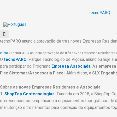
Ir
para
tecnoPARQ
o
conteúdo
tecnoPARQ anuncia aprovação de três novas Empresas Reside
Início
»
tecnoPARQ anuncia aprovação de três novas Empresas Residentes
O
tecnoPARQ
,
Parque Tecnológico de Viçosa, anunciou hoje a
a
para participar do Programa
Empresa Associada
. As
empresa
Fisc Sistemas/Assessoria Fiscal
. Além disso, a
SLX Engenha
Sobre as novas Empresas Residentes e Associada
1.
ShopTop Geotecnologias
:
Fundada em 2018, a ShopTop Geot
oferecer acesso simplificado a equipamentos topográficos de úl
manutenção e treinamentos para operação de equipamentos top