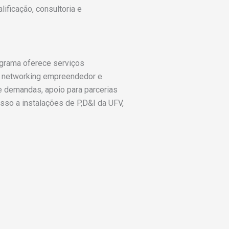
ificação, consultoria e
ograma oferece serviços
o a networking empreendedor e
e demandas, apoio para parcerias
sso a instalações de P,D&I da UFV,