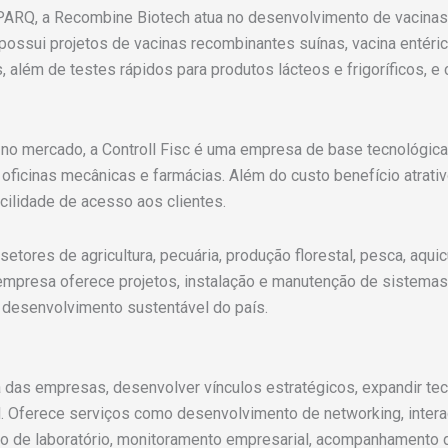
RQ, a Recombine Biotech atua no desenvolvimento de vacinas, 
ossui projetos de vacinas recombinantes suínas, vacina entéric
 além de testes rápidos para produtos lácteos e frigoríficos, e 
o mercado, a Controll Fisc é uma empresa de base tecnológic
ficinas mecânicas e farmácias. Além do custo benefício atrativ
ilidade de acesso aos clientes.
tores de agricultura, pecuária, produção florestal, pesca, aquicu
 A empresa oferece projetos, instalação e manutenção de sistemas
 o desenvolvimento sustentável do país.
ica das empresas, desenvolver vínculos estratégicos, expandir t
l. Oferece serviços como desenvolvimento de networking, inter
to de laboratório, monitoramento empresarial, acompanhamento d