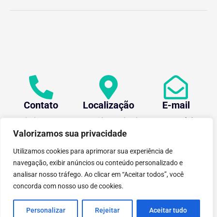
Contato
Localização
E-mail
+55 (31) 3612-1281
Av. Oraida Mendes de
centev@ufv.br
Castro, 6000 Novo
Valorizamos sua privacidade
Silvestre - 36576-400 ,
Viçosa/MG.
Utilizamos cookies para aprimorar sua experiência de
navegação, exibir anúncios ou conteúdo personalizado e
analisar nosso tráfego. Ao clicar em “Aceitar todos”, você
concorda com nosso uso de cookies.
tecnoPARQ © 2021 por
Digital
Pixel
Personalizar
Rejeitar
Aceitar tudo