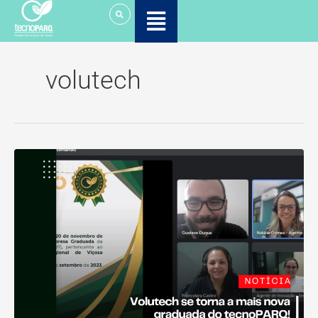
Ir
para
o
conteúdo
volutech
Volutech
se
torna
a
mais
nova
graduada
do
tecnoPARQ!