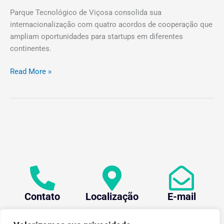
Parque Tecnológico de Viçosa consolida sua
internacionalização com quatro acordos de cooperação que
ampliam oportunidades para startups em diferentes
continentes.
Read More »
Contato
Localização
E-mail
+55 (31) 3612-1281
Av. Oraida Mendes de
centev@ufv.br
Castro, 6000 Novo